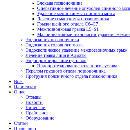
Блокада позвоночника
Оперативное лечение опухолей спинного моз
Удаление менингиомы спинного мозга
Лечение гемангиомы позвоночника
Грыжи шейного отдела С6–С7
Межпозвонковая грыжа L5–S1
Малоинвазивные технологии удаления межп
Эндоскопия позвоночника
Эндоскопия головного мозга
Эндоскопическое удаление межпозвоночных грыж
Лечение травм лица в Алматы
Эндопротезирование суставов
Эндопротезирование коленного сустава
Перелом грудного отдела позвоночника
Протрузия поясничного отдела позвоночника
Врач
Пациентам
О нас
Отзывы
Новости
Лицензии
Прайс лист
Оборудование
Статьи
Прайс лист