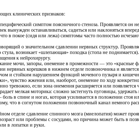
ующих клинических признаков:
ецифический симптом поясничного стеноза. Проявляется он не к
овек вынужден останавливаться, садиться или наклоняться вперед
 что в покое (сидя или лежа) симптомы часто полностью исчеза
оворящий о значительном сдавлении нервных структур. Проявля
 стула, возникает «шлепающая» походка (стопа не поднимается). 
ащения к нейрохирургу.
жание мочи, запоры, онемение в промежности — это «красные ф
ении нервных корешков в нижнем отделе позвоночника и являет
ичом и стойким нарушением функций мочевого пузыря и кишечн
и», чувство жжения или, наоборот, онемение по ходу конкретно
нно тревожно, если зона онемения расширяется или появляется
традает мелкая моторика: сложно застегнуть пуговицы, удержать 
боль в спине и ногах, которая усиливается в положении стоя и
тому, что в согнутом положении позвоночный канал немного ра
ном отделе сдавление спинного мозга (миелопатия) может проя
 возраст или проблемы с сосудами, но причина может быть в п
ли в лопатки и руки.