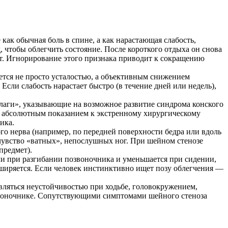
ак обычная боль в спине, а как нарастающая слабость,
, чтобы облегчить состояние. После короткого отдыха он снова
ют. Игнорирование этого признака приводит к сокращению
ется не просто усталостью, а объективным снижением
Если слабость нарастает быстро (в течение дней или недель),
лаги», указывающие на возможное развитие синдрома конского
ся абсолютным показанием к экстренному хирургическому
ика.
го нерва (например, по передней поверхности бедра или вдоль
 чувство «ватных», непослушных ног. При шейном стенозе
предмет).
ли при разгибании позвоночника и уменьшается при сидении,
сширяется. Если человек инстинктивно ищет позу облегчения —
вляться неустойчивостью при ходьбе, головокружением,
озвоночнике. Сопутствующими симптомами шейного стеноза