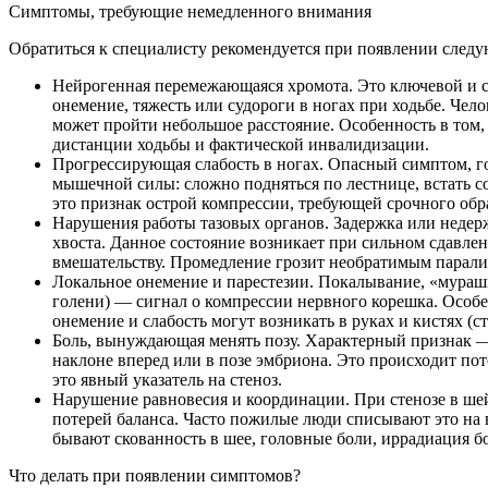
Симптомы, требующие немедленного внимания
Обратиться к специалисту рекомендуется при появлении след
Нейрогенная перемежающаяся хромота. Это ключевой и сп
онемение, тяжесть или судороги в ногах при ходьбе. Чел
может пройти небольшое расстояние. Особенность в том,
дистанции ходьбы и фактической инвалидизации.
Прогрессирующая слабость в ногах. Опасный симптом, г
мышечной силы: сложно подняться по лестнице, встать со
это признак острой компрессии, требующей срочного обр
Нарушения работы тазовых органов. Задержка или недер
хвоста. Данное состояние возникает при сильном сдавл
вмешательству. Промедление грозит необратимым парал
Локальное онемение и парестезии. Покалывание, «мурашк
голени) — сигнал о компрессии нервного корешка. Особе
онемение и слабость могут возникать в руках и кистях (с
Боль, вынуждающая менять позу. Характерный признак — 
наклоне вперед или в позе эмбриона. Это происходит по
это явный указатель на стеноз.
Нарушение равновесия и координации. При стенозе в шей
потерей баланса. Часто пожилые люди списывают это на
бывают скованность в шее, головные боли, иррадиация бо
Что делать при появлении симптомов?