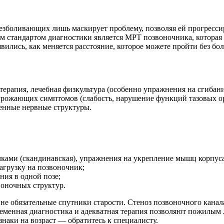
езболивающих лишь маскирует проблему, позволяя ей прогресси
ым стандартом диагностики является МРТ позвоночника, которая
ились, как меняется расстояние, которое можете пройти без бо
терапия, лечебная физкультура (особенно упражнения на сгибан
рожающих симптомов (слабость, нарушение функций тазовых ор
ленные нервные структуры.
алками (скандинавская), упражнения на укрепление мышц корпуса
агрузку на позвоночник;
ния в одной позе;
воночных структур.
не обязательные спутники старости. Стеноз позвоночного канал
менная диагностика и адекватная терапия позволяют пожилым л
наки на возраст — обратитесь к специалисту.