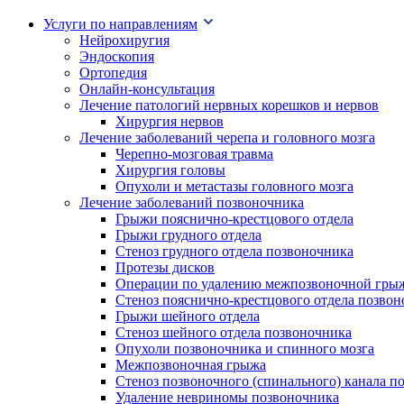
Услуги по направлениям
Нейрохиругия
Эндоскопия
Ортопедия
Онлайн-консультация
Лечение патологий нервных корешков и нервов
Хирургия нервов
Лечение заболеваний черепа и головного мозга
Черепно-мозговая травма
Хирургия головы
Опухоли и метастазы головного мозга
Лечение заболеваний позвоночника
Грыжи пояснично-крестцового отдела
Грыжи грудного отдела
Стеноз грудного отдела позвоночника
Протезы дисков
Операции по удалению межпозвоночной гры
Стеноз пояснично-крестцового отдела позво
Грыжи шейного отдела
Стеноз шейного отдела позвоночника
Опухоли позвоночника и спинного мозга
Межпозвоночная грыжа
Стеноз позвоночного (спинального) канала п
Удаление невриномы позвоночника