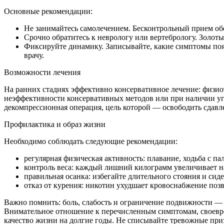
Основные рекомендации:
Не занимайтесь самолечением. Бесконтрольный прием об
Срочно обратитесь к неврологу или вертебрологу. Золот
Фиксируйте динамику. Записывайте, какие симптомы появ
врачу.
Возможности лечения
На ранних стадиях эффективно консервативное лечение: физио
неэффективности консервативных методов или при наличии уг
декомпрессионная операция, цель которой — освободить сдав
Профилактика и образ жизни
Необходимо соблюдать следующие рекомендации:
регулярная физическая активность: плавание, ходьба с п
контроль веса: каждый лишний килограмм увеличивает н
правильная осанка: избегайте длительного стояния и сиде
отказ от курения: никотин ухудшает кровоснабжение поз
Важно помнить: боль, слабость и ограничение подвижности — 
Внимательное отношение к перечисленным симптомам, своевре
качество жизни на долгие годы. Не списывайте тревожные приз