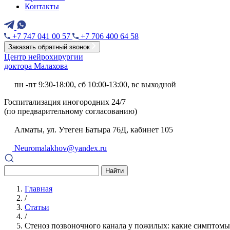
Контакты
+7 747 041 00 57
+7 706 400 64 58
Заказать обратный звонок
Центр нейрохирургии
доктора Малахова
пн -пт 9:30-18:00, сб 10:00-13:00, вс выходной
Госпитализация иногородних 24/7
(по предварительному согласованию)
Алматы, ул. Утеген Батыра 76Д, кабинет 105
Neuromalakhov@yandex.ru
Найти
Главная
/
Статьи
/
Стеноз позвоночного канала у пожилых: какие симптомы