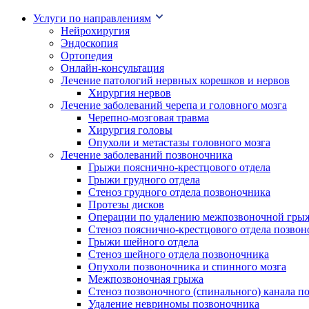
Услуги по направлениям
Нейрохиругия
Эндоскопия
Ортопедия
Онлайн-консультация
Лечение патологий нервных корешков и нервов
Хирургия нервов
Лечение заболеваний черепа и головного мозга
Черепно-мозговая травма
Хирургия головы
Опухоли и метастазы головного мозга
Лечение заболеваний позвоночника
Грыжи пояснично-крестцового отдела
Грыжи грудного отдела
Стеноз грудного отдела позвоночника
Протезы дисков
Операции по удалению межпозвоночной гры
Стеноз пояснично-крестцового отдела позво
Грыжи шейного отдела
Стеноз шейного отдела позвоночника
Опухоли позвоночника и спинного мозга
Межпозвоночная грыжа
Стеноз позвоночного (спинального) канала п
Удаление невриномы позвоночника