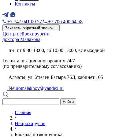
Контакты
+7 747 041 00 57
+7 706 400 64 58
Заказать обратный звонок
Центр нейрохирургии
доктора Малахова
пн -пт 9:30-18:00, сб 10:00-13:00, вс выходной
Госпитализация иногородних 24/7
(по предварительному согласованию)
Алматы, ул. Утеген Батыра 76Д, кабинет 105
Neuromalakhov@yandex.ru
Найти
Главная
/
Нейрохиругия
/
Блокада позвоночника