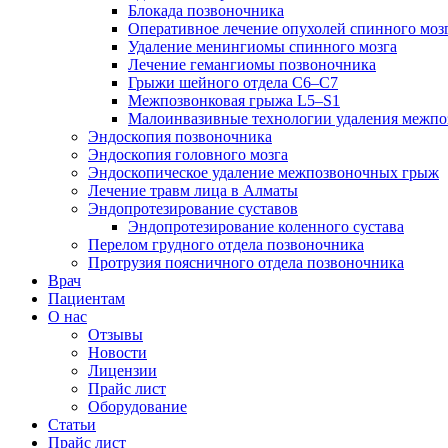
Блокада позвоночника
Оперативное лечение опухолей спинного моз
Удаление менингиомы спинного мозга
Лечение гемангиомы позвоночника
Грыжи шейного отдела С6–С7
Межпозвонковая грыжа L5–S1
Малоинвазивные технологии удаления межп
Эндоскопия позвоночника
Эндоскопия головного мозга
Эндоскопическое удаление межпозвоночных грыж
Лечение травм лица в Алматы
Эндопротезирование суставов
Эндопротезирование коленного сустава
Перелом грудного отдела позвоночника
Протрузия поясничного отдела позвоночника
Врач
Пациентам
О нас
Отзывы
Новости
Лицензии
Прайс лист
Оборудование
Статьи
Прайс лист