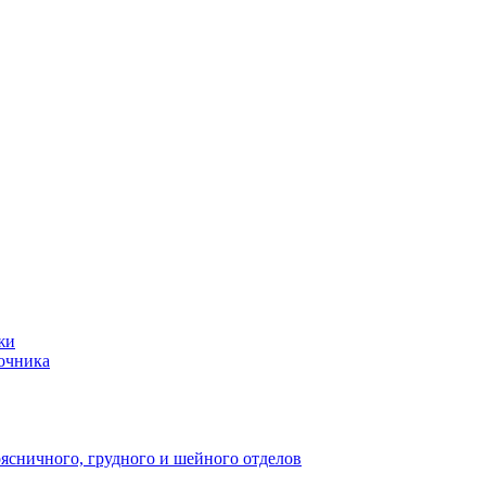
жи
ночника
оясничного, грудного и шейного отделов