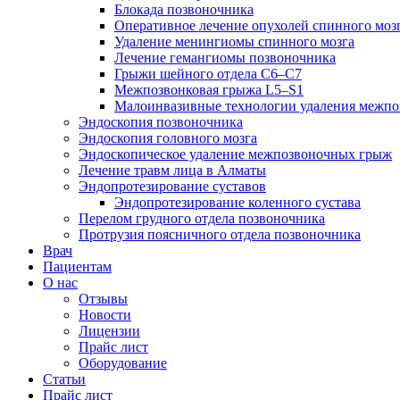
Блокада позвоночника
Оперативное лечение опухолей спинного моз
Удаление менингиомы спинного мозга
Лечение гемангиомы позвоночника
Грыжи шейного отдела С6–С7
Межпозвонковая грыжа L5–S1
Малоинвазивные технологии удаления межп
Эндоскопия позвоночника
Эндоскопия головного мозга
Эндоскопическое удаление межпозвоночных грыж
Лечение травм лица в Алматы
Эндопротезирование суставов
Эндопротезирование коленного сустава
Перелом грудного отдела позвоночника
Протрузия поясничного отдела позвоночника
Врач
Пациентам
О нас
Отзывы
Новости
Лицензии
Прайс лист
Оборудование
Статьи
Прайс лист