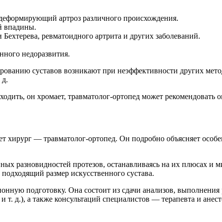
 деформирующий артроз различного происхождения.
й впадины.
 Бехтерева, ревматоидного артрита и других заболеваний.
нного недоразвития.
ованию суставов возникают при неэффективности других методо
 д.
ходить, он хромает, травматолог-ортопед может рекомендовать 
т хирург — травматолог-ортопед. Он подробно объясняет особен
ных разновидностей протезов, останавливаясь на их плюсах и м
 подходящий размер искусственного сустава.
ионную подготовку. Она состоит из сдачи анализов, выполнени
т. д.), а также консультаций специалистов — терапевта и анест