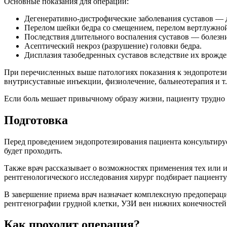
Основные показания для операции:
Дегенеративно-дистрофические заболевания суставов —
Перелом шейки бедра со смещением, перелом вертлужно
Последствия длительного воспаления суставов — болезни
Асептический некроз (разрушение) головки бедра.
Дисплазия тазобедренных суставов вследствие их врожде
При перечисленных выше патологиях показания к эндопротезир
внутрисуставные инъекции, физиолечение, бальнеотерапия и т.
Если боль мешает привычному образу жизни, пациенту трудно 
Подготовка
Перед проведением эндопротезирования пациента консультируе
будет проходить.
Также врач рассказывает о возможностях применения тех или и
рентгенологического исследования хирург подбирает пациенту
В завершение приема врач назначает комплексную предоперац
рентгенографии грудной клетки, УЗИ вен нижних конечностей и 
Как проходит операция?