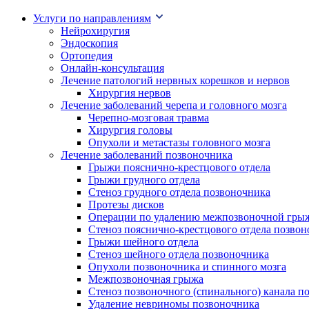
Услуги по направлениям
Нейрохиругия
Эндоскопия
Ортопедия
Онлайн-консультация
Лечение патологий нервных корешков и нервов
Хирургия нервов
Лечение заболеваний черепа и головного мозга
Черепно-мозговая травма
Хирургия головы
Опухоли и метастазы головного мозга
Лечение заболеваний позвоночника
Грыжи пояснично-крестцового отдела
Грыжи грудного отдела
Стеноз грудного отдела позвоночника
Протезы дисков
Операции по удалению межпозвоночной гры
Стеноз пояснично-крестцового отдела позво
Грыжи шейного отдела
Стеноз шейного отдела позвоночника
Опухоли позвоночника и спинного мозга
Межпозвоночная грыжа
Стеноз позвоночного (спинального) канала п
Удаление невриномы позвоночника