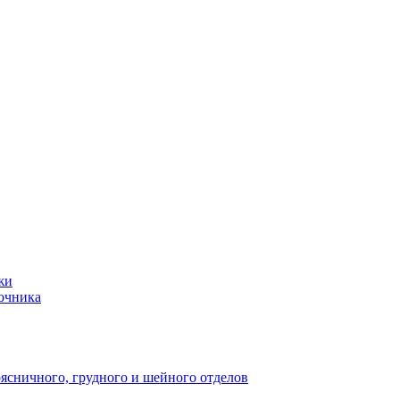
жи
ночника
оясничного, грудного и шейного отделов