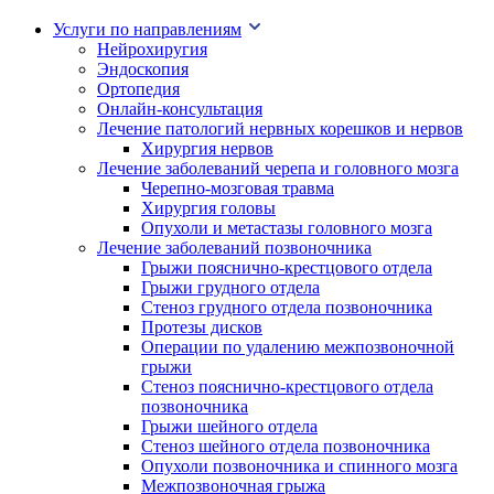
Услуги по направлениям
Нейрохиругия
Эндоскопия
Ортопедия
Онлайн-консультация
Лечение патологий нервных корешков и нервов
Хирургия нервов
Лечение заболеваний черепа и головного мозга
Черепно-мозговая травма
Хирургия головы
Опухоли и метастазы головного мозга
Лечение заболеваний позвоночника
Грыжи пояснично-крестцового отдела
Грыжи грудного отдела
Стеноз грудного отдела позвоночника
Протезы дисков
Операции по удалению межпозвоночной
грыжи
Стеноз пояснично-крестцового отдела
позвоночника
Грыжи шейного отдела
Стеноз шейного отдела позвоночника
Опухоли позвоночника и спинного мозга
Межпозвоночная грыжа