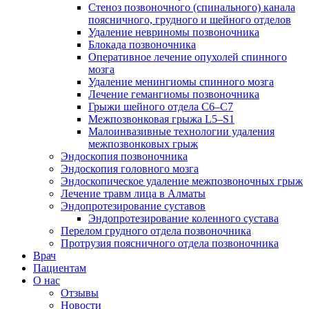
Стеноз позвоночного (спинального) канала
поясничного, грудного и шейного отделов
Удаление невриномы позвоночника
Блокада позвоночника
Оперативное лечение опухолей спинного
мозга
Удаление менингиомы спинного мозга
Лечение гемангиомы позвоночника
Грыжи шейного отдела С6–С7
Межпозвонковая грыжа L5–S1
Малоинвазивные технологии удаления
межпозвонковых грыж
Эндоскопия позвоночника
Эндоскопия головного мозга
Эндоскопическое удаление межпозвоночных грыж
Лечение травм лица в Алматы
Эндопротезирование суставов
Эндопротезирование коленного сустава
Перелом грудного отдела позвоночника
Протрузия поясничного отдела позвоночника
Врач
Пациентам
О нас
Отзывы
Новости