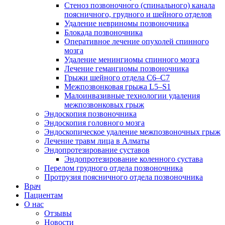
Стеноз позвоночного (спинального) канала
поясничного, грудного и шейного отделов
Удаление невриномы позвоночника
Блокада позвоночника
Оперативное лечение опухолей спинного
мозга
Удаление менингиомы спинного мозга
Лечение гемангиомы позвоночника
Грыжи шейного отдела С6–С7
Межпозвонковая грыжа L5–S1
Малоинвазивные технологии удаления
межпозвонковых грыж
Эндоскопия позвоночника
Эндоскопия головного мозга
Эндоскопическое удаление межпозвоночных грыж
Лечение травм лица в Алматы
Эндопротезирование суставов
Эндопротезирование коленного сустава
Перелом грудного отдела позвоночника
Протрузия поясничного отдела позвоночника
Врач
Пациентам
О нас
Отзывы
Новости