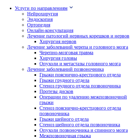
Услуги по направлениям
Нейрохиругия
Эндоскопия
Ортопедия
Онлайн-консультация
Лечение патологий нервных корешков и нервов
Хирургия нервов
Лечение заболеваний черепа и головного мозга
Черепно-мозговая травма
Хирургия головы
Опухоли и метастазы головного мозга
Лечение заболеваний позвоночника
Грыжи пояснично-крестцового отдела
Грыжи грудного отдела
Стеноз грудного отдела позвоночника
Протезы дисков
Операции по удалению межпозвоночной
грыжи
Стеноз пояснично-крестцового отдела
позвоночника
Грыжи шейного отдела
Стеноз шейного отдела позвоночника
Опухоли позвоночника и спинного мозга
Межпозвоночная грыжа